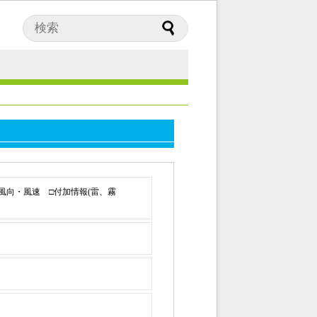
□風向・風速 □付加情報(雷、霧