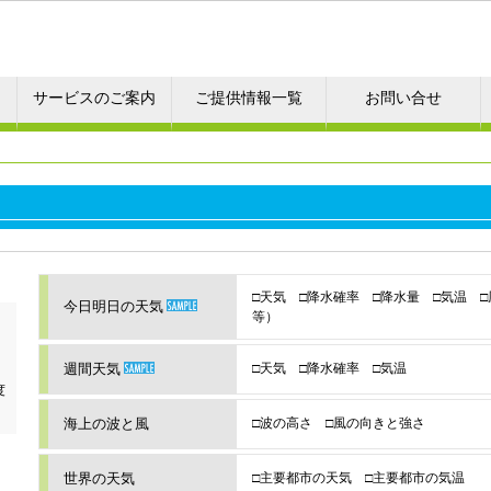
サービスのご案内
ご提供情報一覧
お問い合せ
□天気 □降水確率 □降水量 □気温 
今日明日の天気
等）
週間天気
□天気 □降水確率 □気温
度
海上の波と風
□波の高さ □風の向きと強さ
世界の天気
□主要都市の天気 □主要都市の気温