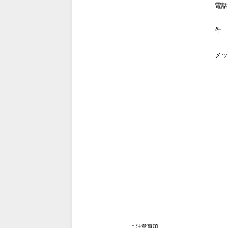
電話
件 
メッ
＊注意事項