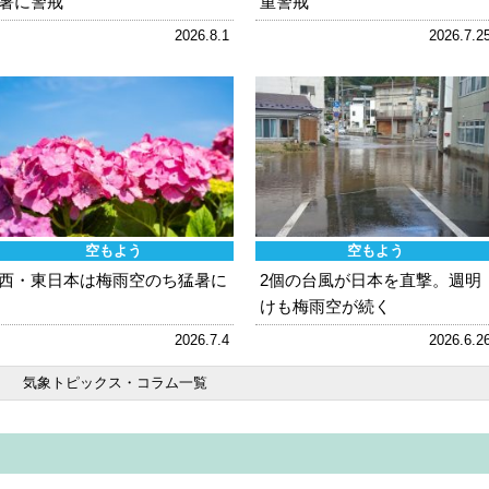
暑に警戒
重警戒
2026.8.1
2026.7.2
空もよう
空もよう
西・東日本は梅雨空のち猛暑に
2個の台風が日本を直撃。週明
けも梅雨空が続く
2026.7.4
2026.6.2
気象トピックス・コラム一覧