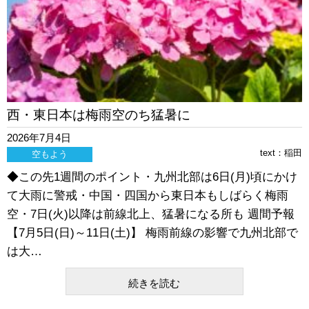
西・東日本は梅雨空のち猛暑に
2026年7月4日
text：
稲田
空もよう
◆この先1週間のポイント・九州北部は6日(月)頃にかけ
て大雨に警戒・中国・四国から東日本もしばらく梅雨
空・7日(火)以降は前線北上、猛暑になる所も 週間予報
【7月5日(日)～11日(土)】 梅雨前線の影響で九州北部で
は大…
続きを読む