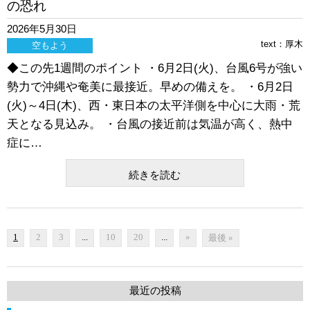
の恐れ
2026年5月30日
text：
厚木
空もよう
◆この先1週間のポイント ・6月2日(火)、台風6号が強い
勢力で沖縄や奄美に最接近。早めの備えを。 ・6月2日
(火)～4日(木)、西・東日本の太平洋側を中心に大雨・荒
天となる見込み。 ・台風の接近前は気温が高く、熱中
症に…
続きを読む
1
2
3
...
10
20
...
»
最後 »
最近の投稿