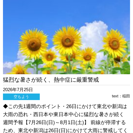
猛烈な暑さが続く、熱中症に厳重警戒
2026年7月25日
text：
稲田
空もよう
◆この先1週間のポイント・26日にかけて東北や新潟は
大雨の恐れ・西日本や東日本中心に猛烈な暑さが続く
週間予報【7月26日(日)～8月1日(土)】 前線が停滞する
ため、東北や新潟は26日(日)にかけて大雨に警戒してく