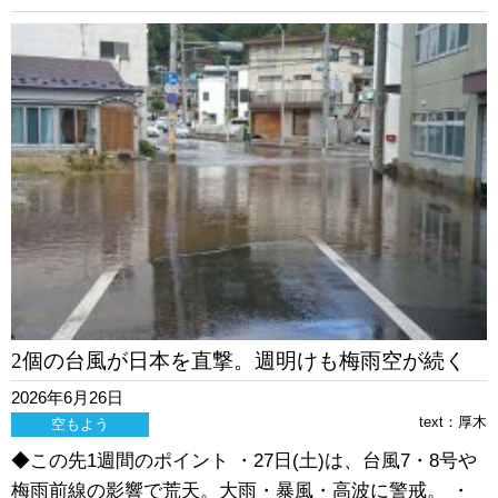
2個の台風が日本を直撃。週明けも梅雨空が続く
2026年6月26日
text：
厚木
空もよう
◆この先1週間のポイント ・27日(土)は、台風7・8号や
梅雨前線の影響で荒天。大雨・暴風・高波に警戒。 ・