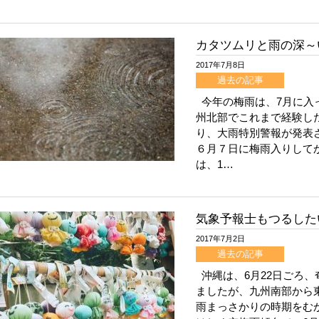
カタツムリと雨の深～
2017年7月8日
過去の記事
今年の梅雨は、7月に入
州北部でこれまで経験し
り、大雨特別警報が発表
６月７日に梅雨入りして
は、1…
気象予報士もつるした
2017年7月2日
過去の記事
沖縄は、6月22日ごろ、
ましたが、九州南部から
雨まっさかりの時期をむ