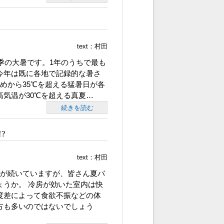
text：
村田
季の大暑です。1年のうちで最も
今年は既に各地で記録的な暑さ
めから35℃を超える猛暑日が各
気温が30℃を超える真夏…
続きを読む
?
text：
村田
が続いていますが、皆さん夏バ
ょうか。 冷房が効いた室内は快
度差によって食欲不振などの体
方も多いのではないでしょう