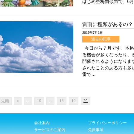
はじめ空梅雨傾向で、6月
雷雨に種類があるの？
2017年7月1日
過去の記事
今日から７月です。本格
る機会が多くなったり、
開催されるようになりま
されたことのある方も多
雷で…
«
...
10
...
18
19
20
« 先頭
会社案内
プライバシーポリシー
サービスのご案内
免責事項