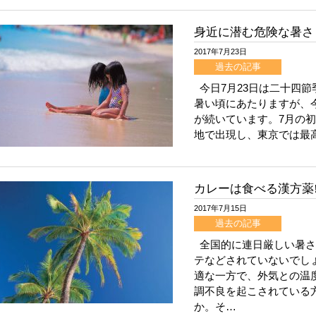
身近に潜む危険な暑さ
2017年7月23日
過去の記事
今日7月23日は二十四節
暑い頃にあたりますが、
が続いています。7月の初
地で出現し、東京では最高
カレーは食べる漢方薬!
2017年7月15日
過去の記事
全国的に連日厳しい暑さ
テなどされていないでし
適な一方で、外気との温
調不良を起こされている
か。そ…