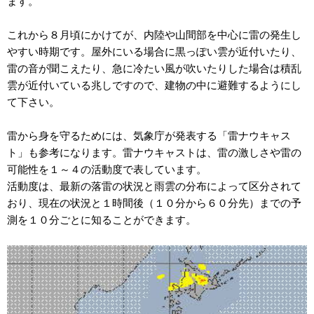
ます。
これから８月頃にかけてが、内陸や山間部を中心に雷の発生し
やすい時期です。屋外にいる場合に黒っぽい雲が近付いたり、
雷の音が聞こえたり、急に冷たい風が吹いたりした場合は積乱
雲が近付いている兆しですので、建物の中に避難するようにし
て下さい。
雷から身を守るためには、気象庁が発表する「雷ナウキャス
ト」も参考になります。雷ナウキャストは、雷の激しさや雷の
可能性を１～４の活動度で表しています。
活動度は、最新の落雷の状況と雨雲の分布によって区分されて
おり、現在の状況と１時間後（１０分から６０分先）までの予
測を１０分ごとに知ることができます。