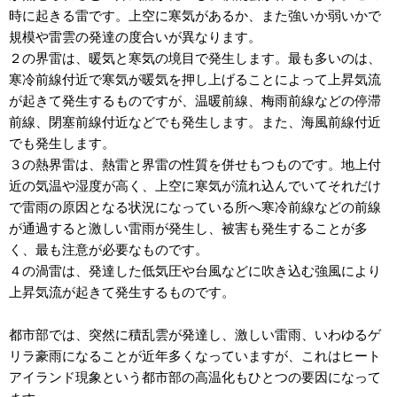
時に起きる雷です。上空に寒気があるか、また強いか弱いかで
規模や雷雲の発達の度合いが異なります。
２の界雷は、暖気と寒気の境目で発生します。最も多いのは、
寒冷前線付近で寒気が暖気を押し上げることによって上昇気流
が起きて発生するものですが、温暖前線、梅雨前線などの停滞
前線、閉塞前線付近などでも発生します。また、海風前線付近
でも発生します。
３の熱界雷は、熱雷と界雷の性質を併せもつものです。地上付
近の気温や湿度が高く、上空に寒気が流れ込んでいてそれだけ
で雷雨の原因となる状況になっている所へ寒冷前線などの前線
が通過すると激しい雷雨が発生し、被害も発生することが多
く、最も注意が必要なものです。
４の渦雷は、発達した低気圧や台風などに吹き込む強風により
上昇気流が起きて発生するものです。
都市部では、突然に積乱雲が発達し、激しい雷雨、いわゆるゲ
リラ豪雨になることが近年多くなっていますが、これはヒート
アイランド現象という都市部の高温化もひとつの要因になって