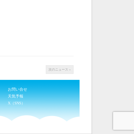
次のニュース »
お問い合せ
天気予報
X（SNS）