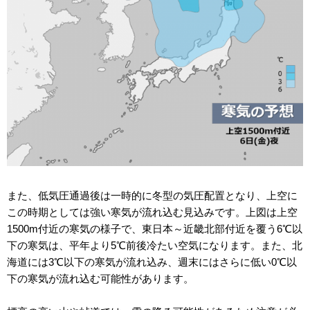
また、低気圧通過後は一時的に冬型の気圧配置となり、上空に
この時期としては強い寒気が流れ込む見込みです。上図は上空
1500m付近の寒気の様子で、東日本～近畿北部付近を覆う6℃以
下の寒気は、平年より5℃前後冷たい空気になります。また、北
海道には3℃以下の寒気が流れ込み、週末にはさらに低い0℃以
下の寒気が流れ込む可能性があります。