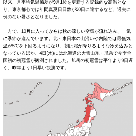
以来、月平均気温偏差が9月1位を更新する記録的な高温とな
り、東京都心では年間真夏日日数が90日に達するなど、過去に
例のない暑さとなりました。
一方で、10月に入ってからは秋の涼しい空気が流れ込み、一気
に季節が進んでいます。北～東日本の山沿いや内陸では最低気
温が5℃を下回るようになり、朝は霜が降りるような冷え込みと
なっているほか、4日(水)には北海道の大雪山系・旭岳で今季全
国初の初冠雪が観測されました。旭岳の初冠雪は平年より9日遅
く、昨年より1日早い観測です。