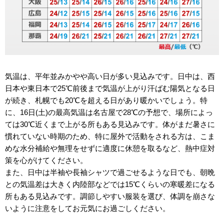
気温は、平年並みかやや高い日が多い見込みです。日中は、西
日本や東日本で25℃前後まで気温が上がり汗ばむ陽気となる日
が続き、札幌でも20℃を超える日があり暖かいでしょう。特
に、16日(土)の最高気温は名古屋で28℃の予想で、場所によっ
ては30℃近くまで上がる所もある見込みです。体がまだ暑さに
慣れていない時期のため、特に屋外で活動をされる方は、こま
めな水分補給や無理をせずに適度に休憩を取るなど、熱中症対
策を心がけてください。
また、日中は半袖や長袖シャツで過ごせるような日でも、朝晩
との気温差は大きく内陸部などでは15℃くらいの寒暖差になる
所もある見込みです。調節しやすい服装を選び、体調を崩さな
いように注意をしてお元気にお過ごしください。