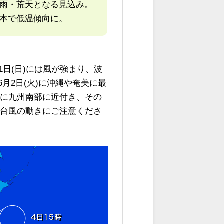
に大雨・荒天となる見込み。
本で低温傾向に。
日(日)には風が強まり、波
月2日(火)に沖縄や奄美に最
)に九州南部に近付き、その
の台風の動きにご注意くださ