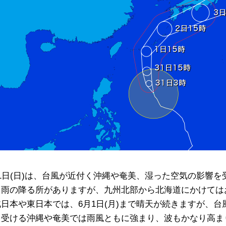
31日(日)は、台風が近付く沖縄や奄美、湿った空気の影響
く雨の降る所がありますが、九州北部から北海道にかけては
北日本や東日本では、6月1日(月)まで晴天が続きますが、
を受ける沖縄や奄美では雨風ともに強まり、波もかなり高ま