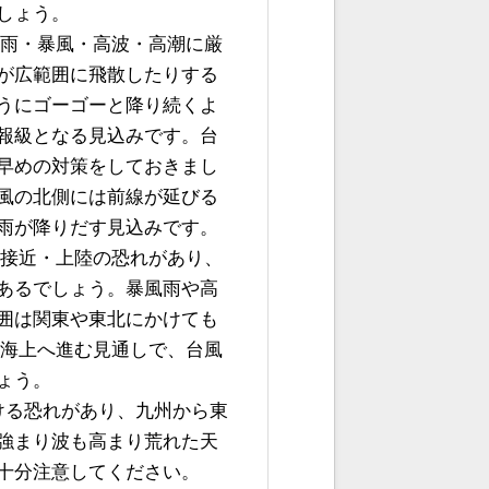
しょう。
大雨・暴風・高波・高潮に厳
が広範囲に飛散したりする
うにゴーゴーと降り続くよ
報級となる見込みです。台
早めの対策をしておきまし
風の北側には前線が延びる
雨が降りだす見込みです。
に接近・上陸の恐れがあり、
あるでしょう。暴風雨や高
囲は関東や東北にかけても
の海上へ進む見通しで、台風
ょう。
ける恐れがあり、九州から東
強まり波も高まり荒れた天
十分注意してください。