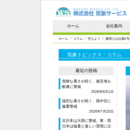
ホーム
会社案内
>
>
>
ホーム
コラム
空もよう
週明けは台風6
気象トピックス・コラム
最近の投稿
危険な暑さが続く、被災地も
酷暑に警戒
2026年8月1日
猛烈な暑さが続く、熱中症に
厳重警戒
2026年7月25日
北日本は大雨に警戒。東・西
日本は猛暑と激しい雷雨に注