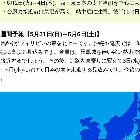
・6月2日(火)～4日(木)、西・東日本の太平洋側を中心
・台風の接近前は気温が高く、熱中症に注意。後半は北日
週間予報【5月31日(日)～6月6日(土)】
台風6号がフィリピンの東を北上中です。沖縄や奄美では、31
が急に高まる見込みです。台風は、暴風域を伴い強い勢力で6
も接近するでしょう。その後、進路を東寄りに変えて3日(水
後、4日(木)にかけて日本の南を東進する見込みです。今後
い。