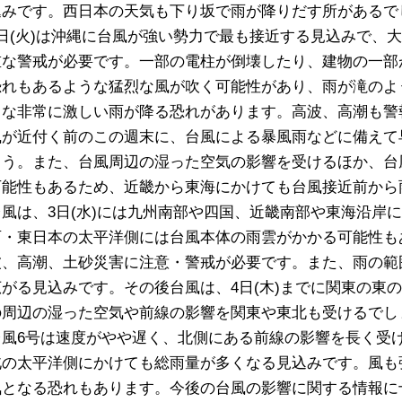
込みです。西日本の天気も下り坂で雨が降りだす所があるで
2日(火)は沖縄に台風が強い勢力で最も接近する見込みで、
重な警戒が必要です。一部の電柱が倒壊したり、建物の一部
恐れもあるような猛烈な風が吹く可能性があり、雨が滝のよ
うな非常に激しい雨が降る恐れがあります。高波、高潮も警
風が近付く前のこの週末に、台風による暴風雨などに備えて
ょう。また、台風周辺の湿った空気の影響を受けるほか、台
可能性もあるため、近畿から東海にかけても台風接近前から
台風は、3日(水)には九州南部や四国、近畿南部や東海沿岸
西・東日本の太平洋側には台風本体の雨雲がかかる可能性も
波、高潮、土砂災害に注意・警戒が必要です。また、雨の範
広がる見込みです。その後台風は、4日(木)までに関東の東
の周辺の湿った空気や前線の影響を関東や東北も受けるでし
台風6号は速度がやや遅く、北側にある前線の影響を長く受
北の太平洋側にかけても総雨量が多くなる見込みです。風も
気となる恐れもあります。今後の台風の影響に関する情報に