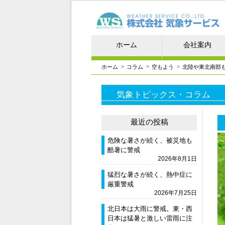
ホーム
会社案内
>
>
>
ホーム
コラム
空もよう
北陸や東北南部
気象トピックス・コラム
最近の投稿
危険な暑さが続く、被災地も
酷暑に警戒
2026年8月1日
猛烈な暑さが続く、熱中症に
厳重警戒
2026年7月25日
北日本は大雨に警戒。東・西
日本は猛暑と激しい雷雨に注