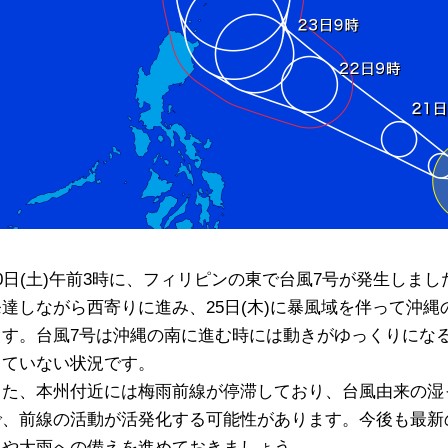
20日(土)午前3時に、フィリピンの東で台風7号が発生しま
発達しながら西寄りに進み、25日(木)に暴風域を伴って沖
ます。台風7号は沖縄の南に進む時には動きがゆっくりにな
っていない状況です。
また、本州付近には梅雨前線が停滞しており、台風由来の湿
で、前線の活動が活発化する可能性があります。今後も最新
風や大雨への備えを進めておきましょう。