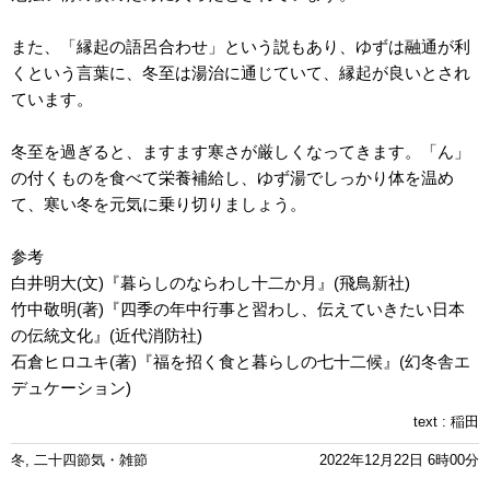
また、「縁起の語呂合わせ」という説もあり、ゆずは融通が利
くという言葉に、冬至は湯治に通じていて、縁起が良いとされ
ています。
冬至を過ぎると、ますます寒さが厳しくなってきます。「ん」
の付くものを食べて栄養補給し、ゆず湯でしっかり体を温め
て、寒い冬を元気に乗り切りましょう。
参考
白井明大(文)『暮らしのならわし十二か月』(飛鳥新社)
竹中敬明(著)『四季の年中行事と習わし、伝えていきたい日本
の伝統文化』(近代消防社)
石倉ヒロユキ(著)『福を招く食と暮らしの七十二候』(幻冬舎エ
デュケーション)
text :
稲田
冬
,
二十四節気・雑節
2022年12月22日 6時00分